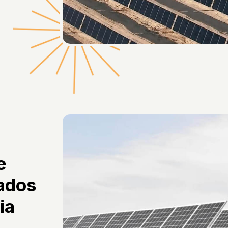
e
ados
ia