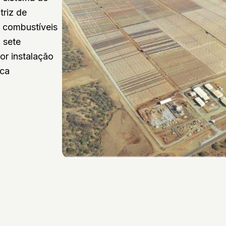
triz de
e combustíveis
i sete
or instalação
ica