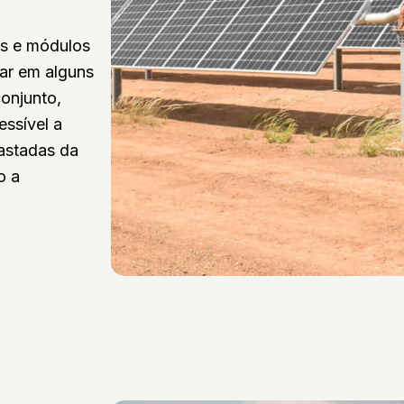
es e módulos
lar em alguns
onjunto,
essível a
astadas da
o a