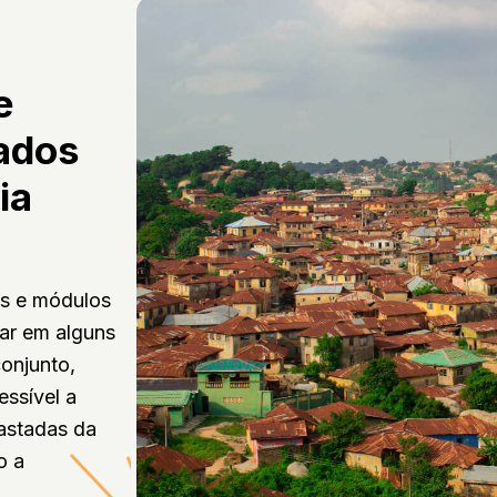
e
ados
ia
es e módulos
lar em alguns
onjunto,
essível a
astadas da
o a