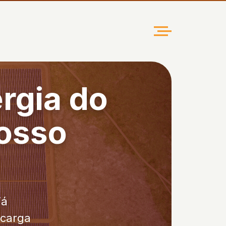
ergia do
nosso
já
 carga