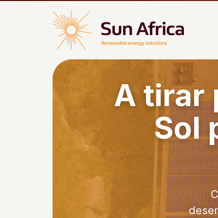
A tirar
Sol 
C
desen