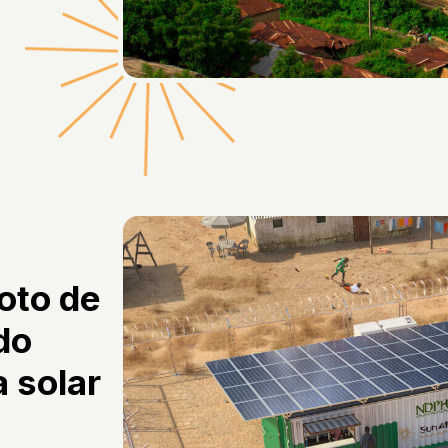
loto de
do
 solar