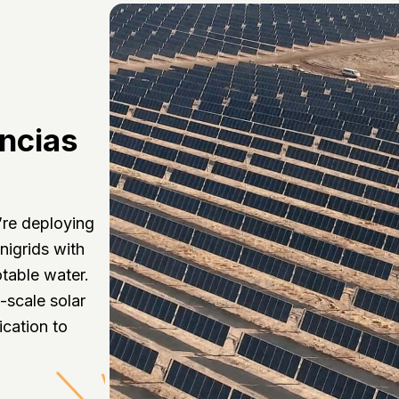
íncias
’re deploying
nigrids with
table water.
e-scale solar
ication to